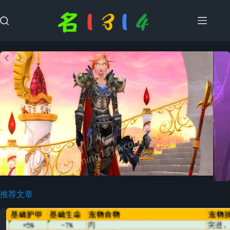
跳
过
内
容
Slide 2 of 2
推荐文章