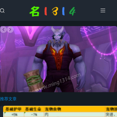
跳
过
内
容
Slide 1 of 2
推荐文章