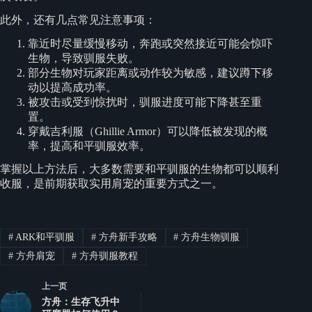
此外，还有几点常见注意事项：
靠近时尽量缓慢移动，奔跑或突然接近可能会惊吓
生物，导致驯服失败。
部分生物对玩家距离或动作较为敏感，建议蹲下移
动以提高成功率。
被攻击或受到惊扰时，驯服进度可能下降甚至重
置。
穿戴吉利服（Ghillie Armor）可以降低被发现的概
率，提高和平驯服效率。
掌握以上方法后，大多数需要和平驯服的生物都可以顺利
收服，是前期获取实用肩宠的重要方式之一。
#
ARK和平驯服
#
方舟新手攻略
#
方舟生物驯服
#
方舟肩宠
#
方舟驯服教程
上一页
方舟：生存飞升中