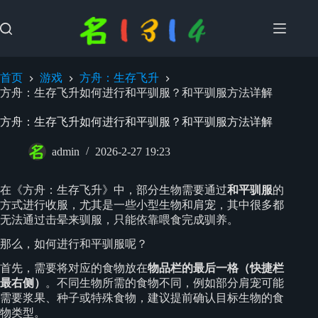
跳
过
内
容
首页
游戏
方舟：生存飞升
方舟：生存飞升如何进行和平驯服？和平驯服方法详解
方舟：生存飞升如何进行和平驯服？和平驯服方法详解
admin
2026-2-27 19:23
在《方舟：生存飞升》中，部分生物需要通过
和平驯服
的
方式进行收服，尤其是一些小型生物和肩宠，其中很多都
无法通过击晕来驯服，只能依靠喂食完成驯养。
那么，如何进行和平驯服呢？
首先，需要将对应的食物放在
物品栏的最后一格（快捷栏
最右侧）
。不同生物所需的食物不同，例如部分肩宠可能
需要浆果、种子或特殊食物，建议提前确认目标生物的食
物类型。