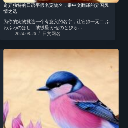
奇异独特的日语平假名宠物名，带中文翻译的异国风
情之选
为你的宠物挑选一个有意义的名字，让它独一无二 ふ
わふわのほし – 绒绒星 かぜのとびら…
2024-08-26
日文网名