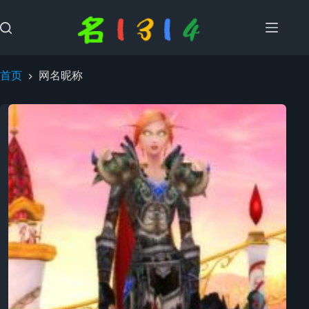
跳
过
内
容
首页
网名昵称