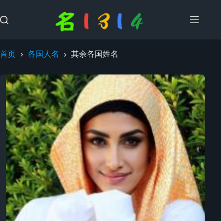
跳
过
内
容
首页
各国人名
其余各国姓名