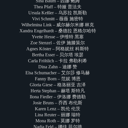
Sina Baum – 西娜 鲍姆
Thea Pfaff – 特娅 普法夫
Ursula Keßler – 乌苏拉 凯斯勒
Vivi Schmitt – 薇薇 施密特
Wilhelmina Link – 威尔赫尔米娜 林克
Xandra Engelhardt – 桑德拉 恩格尔哈特
Yvette Hesse – 伊维特 黑塞
Zoe Stenzel – 佐伊 施滕策尔
Agnes Köster – 阿格妮丝 科斯特
Bertha Esser – 贝尔塔 埃瑟
Carla Fröhlich – 卡拉 弗勒利希
Dina Zahn – 迪娜 赞
Elsa Schumacher – 艾尔莎 修马赫
Fanny Born – 范妮 博恩
Gloria Giese – 格洛丽亚 吉泽
Herta Stephan – 赫塔 斯特凡
Ilona Fiedler – 伊洛娜 费德勒
Josie Bruns – 乔西 布伦斯
Karen Lenz – 凯伦 伦茨
Lina Reuter – 丽娜 瑞特
Mona Roth – 莫娜 罗特
Nadja Feld – 娜佳 菲尔德