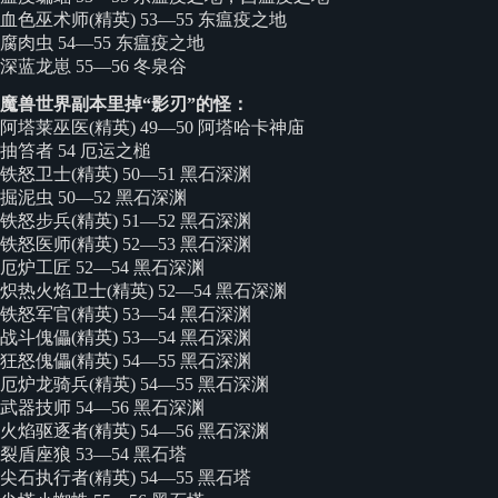
血色巫术师(精英) 53—55 东瘟疫之地
腐肉虫 54—55 东瘟疫之地
深蓝龙崽 55—56 冬泉谷
魔兽世界副本里掉“影刃”的怪：
阿塔莱巫医(精英) 49—50 阿塔哈卡神庙
抽笞者 54 厄运之槌
铁怒卫士(精英) 50—51 黑石深渊
掘泥虫 50—52 黑石深渊
铁怒步兵(精英) 51—52 黑石深渊
铁怒医师(精英) 52—53 黑石深渊
厄炉工匠 52—54 黑石深渊
炽热火焰卫士(精英) 52—54 黑石深渊
铁怒军官(精英) 53—54 黑石深渊
战斗傀儡(精英) 53—54 黑石深渊
狂怒傀儡(精英) 54—55 黑石深渊
厄炉龙骑兵(精英) 54—55 黑石深渊
武器技师 54—56 黑石深渊
火焰驱逐者(精英) 54—56 黑石深渊
裂盾座狼 53—54 黑石塔
尖石执行者(精英) 54—55 黑石塔