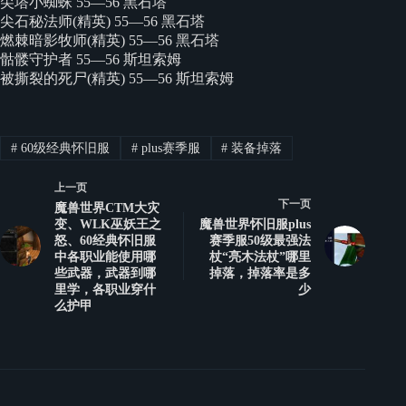
尖塔小蜘蛛 55—56 黑石塔
尖石秘法师(精英) 55—56 黑石塔
燃棘暗影牧师(精英) 55—56 黑石塔
骷髅守护者 55—56 斯坦索姆
被撕裂的死尸(精英) 55—56 斯坦索姆
#
60级经典怀旧服
#
plus赛季服
#
装备掉落
上一页
下一页
魔兽世界CTM大灾
变、WLK巫妖王之
魔兽世界怀旧服plus
怒、60经典怀旧服
赛季服50级最强法
中各职业能使用哪
杖“亮木法杖”哪里
些武器，武器到哪
掉落，掉落率是多
里学，各职业穿什
少
么护甲