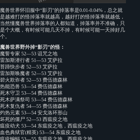
魔兽世界怀旧服中“影刃”的掉落率是0.01-0.04%，总之就
是越难打的怪掉落率就越高，越好打的怪掉落率就越低，
当然懂魔兽世界掉落率的人都知道，掉落率并不准确，只
是个大概，有时候可能几天不掉，有时候可能一天掉好几
个。
魔兽世界野外掉“影刃”的怪：
魔誓专家 52—53 诅咒之地
雷加斯潜行者 51—53 艾萨拉
苔蹄快步者 52—53 艾萨拉
雷加斯唤魔者 52—53 艾萨拉
碧火欺诈者 52—53 费伍德森林
热能恐兽 53—54 费伍德森林
死木守卫 53—54 费伍德森林
死木萨满祭司 53—54 费伍德森林
死木复仇者 54—55 费伍德森林
灼热元素 53—54 安戈洛环形山
坏死的僵尸 52—53 西瘟疫之地
瘟疫幼犬 53—54 东瘟疫之地，西瘟疫之地
血色典狱官(精英) 53—54 东瘟疫之地
瘟疫蝙蝠 53—55 东瘟疫之地，西瘟疫之地