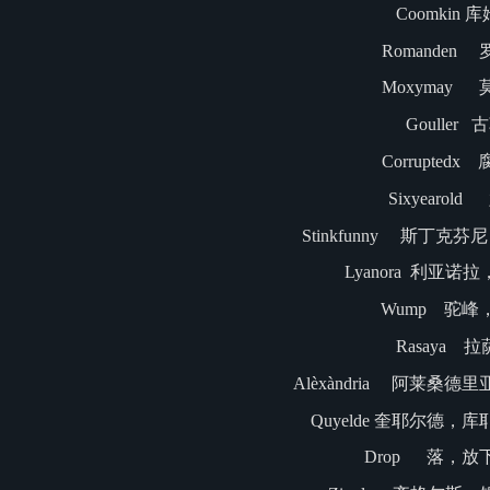
Coomkin 
Romanden
Moxymay
Gouller 
Corruptedx
Sixyearol
Stinkfunny 斯丁克
Lyanora 利亚诺
Wump 驼峰
Rasaya 
Alèxàndria 阿莱桑
Quyelde 奎耶尔德
Drop 落，放