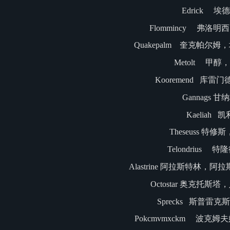
Edrick 埃
Flommincy 弗洛
Quakepalm 奎克帕尔
Metolt 甲醇
Kooremend 库雷
Gannags 
Kaeliah 
Theseuss 特
Telondrius 
Alastrine 阿拉斯特林
Octostar 奥克托斯
Sprecks 斯普雷
Pokcmvmxckm 波克