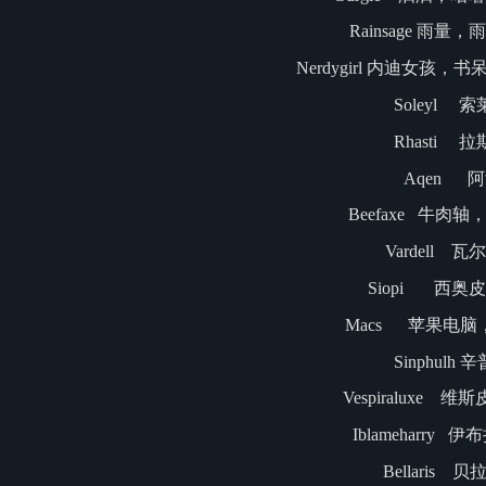
Rainsage 雨量
Nerdygirl 内迪女孩
Soleyl 
Rhasti 
Aqen 
Beefaxe 牛肉
Vardell 
Siopi 西奥
Macs 苹果电脑
Sinphulh 
Vespiraluxe 
Iblameharry 
Bellaris 