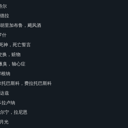
赫特尔
塔桑德拉
布鲁，胡里加布鲁，飓风酒
塔罗什
死，死神，死亡誓言
，交换，赃物
，腋臭，轴心症
 摩根纳
科，费尔托巴斯科，费拉托巴斯科
索里达兹
阿多拉卢纳
，拉尔宁，拉尼恩
t 月光