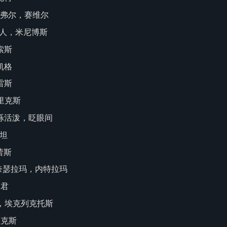
斯弗尔，赛维尔
机器人，米尼博斯
索索斯
凯格
卡雷斯
特里克斯
，闪烁活泼，眨眼间
范坦
蕾斯
尔，奈瑟拉玛，内特拉玛
宜君
托斯，埃克列克托斯
亚克斯