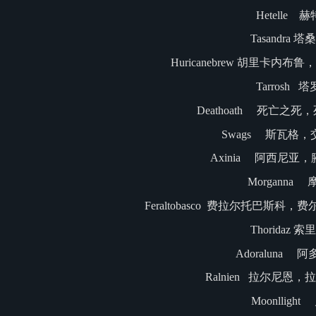
Hetelle 
Tasandra 
Huricanebrew 胡里卡内
Tarrosh 
Deathoath 死亡之
Swags 斯瓦格
Axinia 阿西尼亚
Morganna
Feraltobasco 费拉尔托巴斯
Thoridaz 
Adoraluna 
Ralnien 拉尔尼恩
Moonlligh