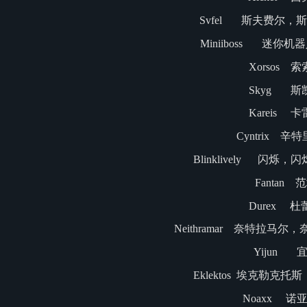
Svfel 斯夫费尔，
Miniiboss 迷你
Xorsos 
Skyg 斯
Kareis 
Cyntrix 辛
Blinklively 闪烁
Fantan 
Durex 杜
Neithramar 奈特拉马
Yijun 
Eklektos 埃克勒克
Noaxx 诺