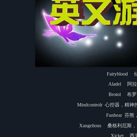
Fairyblood
Aladel 阿
Brotol 布
Mindcontrolr 心控器
Funbear 芬
Xangelious 桑格利
Xicket 