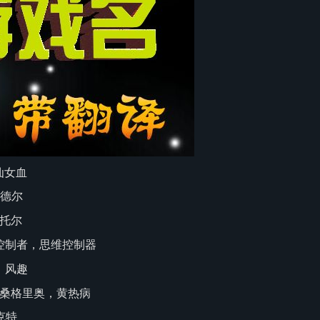
 仙女血
拉德尔
罗托尔
，精神控制者，思维控制器
熊，风趣
厄斯，桑格里奥，黄热病
西克特