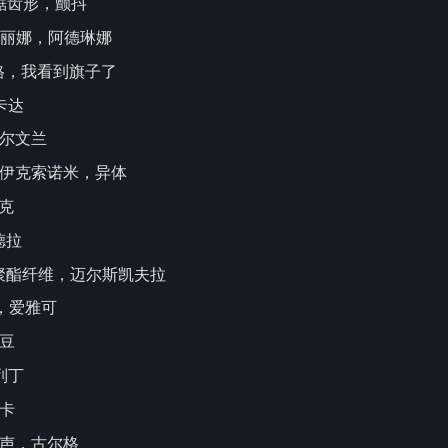
斯，锯齿形，颤抖
阿德丽娜，阿德琳娜
弗拉格，我看到旗子了
里卡达
 加尔文兰
梅，伊克索诺米，异体
沃克
甘德拉
拉尔，聚酯纤维，迈尔斯凯夫拉
科，爱雅可
黄豆
卡列丁
普卡
咕噜声，古尔格