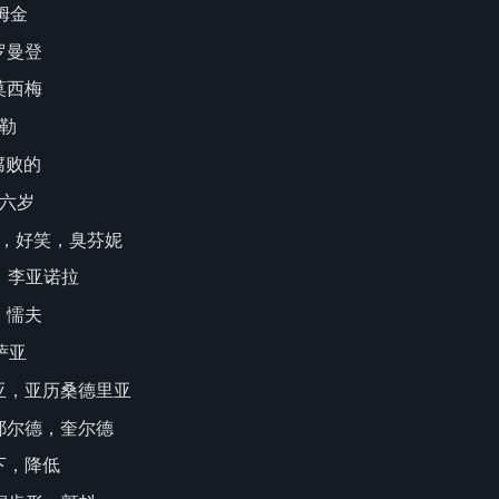
库姆金
 罗曼登
 莫西梅
古勒
 腐败的
d 六岁
芬尼，好笑，臭芬妮
拉，李亚诺拉
，懦夫
拉萨亚
德里亚，亚历桑德里亚
，库耶尔德，奎尔德
下，降低