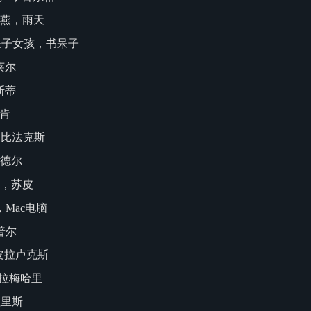
，雨燕，雨天
，书呆子女孩，书呆子
索莱尔
拉斯蒂
阿肯
轴，比法克斯
瓦尔德尔
皮，苏皮
，Mac电脑
辛普尔
维斯皮拉卢克斯
伊布拉梅哈里
贝拉里斯