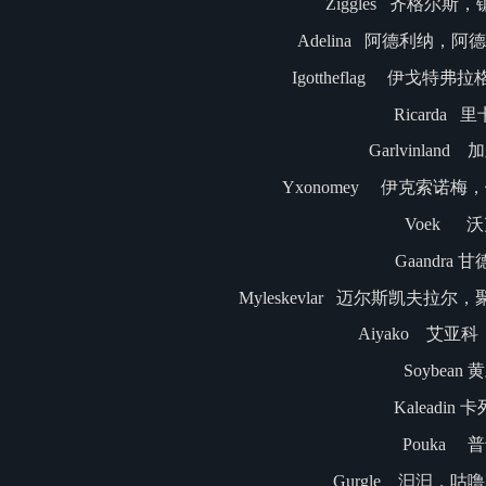
Ziggles 齐格尔
Adelina 阿德利纳，
Igottheflag 伊戈特
Ricarda 
Garlvinland
Yxonomey 伊克索诺
Voek 
Gaandra 
Myleskevlar 迈尔斯凯夫
Aiyako 艾亚
Soybean 
Kaleadin 
Pouka 
Gurgle 汩汩，