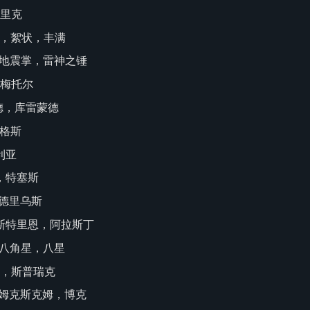
德里克
明西，絮状，丰满
姆，地震掌，雷神之锤
，梅托尔
门德，库雷蒙德
甘纳格斯
凯利亚
修斯，特塞斯
特隆德里乌斯
，阿拉斯特里恩，阿拉斯丁
塔，八角星，八星
克斯，斯普瑞克
姆夫姆克斯克姆，博克