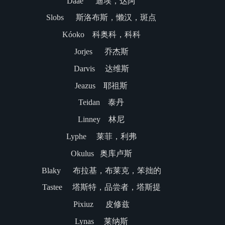
Dáae 迪埃，达阿
Slobs 斯洛布斯，懒汉，斑点
Kóoko 科奥科，科科
Jorjes 乔杰斯
Darvis 达维斯
Jeazus 耶祖斯
Teidan 泰丹
Linney 林尼
Lyphe 莱菲，利弗
Okulus 奥库卢斯
Blaky 布拉基，布莱克，笨拙的
Tastee 塔斯特，品尝者，塔斯提
Pixiuz 皮修兹
Lynas 莱纳斯