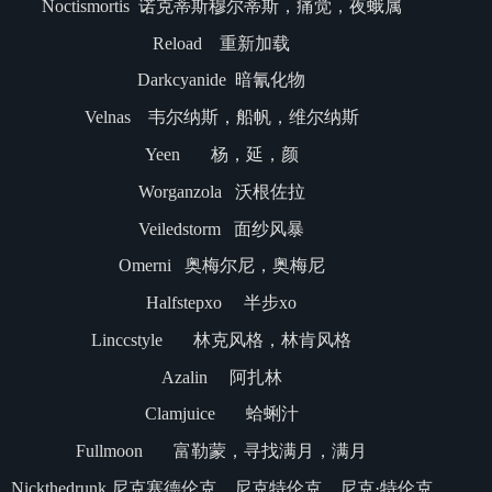
Noctismortis 诺克蒂斯穆尔蒂斯，痛觉，夜蛾属
Reload 重新加载
Darkcyanide 暗氰化物
Velnas 韦尔纳斯，船帆，维尔纳斯
Yeen 杨，延，颜
Worganzola 沃根佐拉
Veiledstorm 面纱风暴
Omerni 奥梅尔尼，奥梅尼
Halfstepxo 半步xo
Linccstyle 林克风格，林肯风格
Azalin 阿扎林
Clamjuice 蛤蜊汁
Fullmoon 富勒蒙，寻找满月，满月
Nickthedrunk 尼克塞德伦克，尼克特伦克，尼克·特伦克