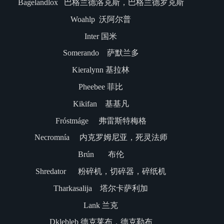
Bagelandlox 巴格兰德洛克斯，巴格兰德罗克斯
Woahlp 沃阿尔普
Inter 国米
Somerando 萨默兰多
Kieralynn 基拉林
Pheebee 菲比
Kikifan 基基凡
Fróstmáge 弗雷斯特梅格
Necromnía 内克罗姆尼亚，死灵法师
Brún 布伦
Shredator 粉碎机，切碎器，碎纸机
Tharkasalija 塔尔卡萨利加
Lank 兰克
Dklebleb 德克莱布，德克勒布