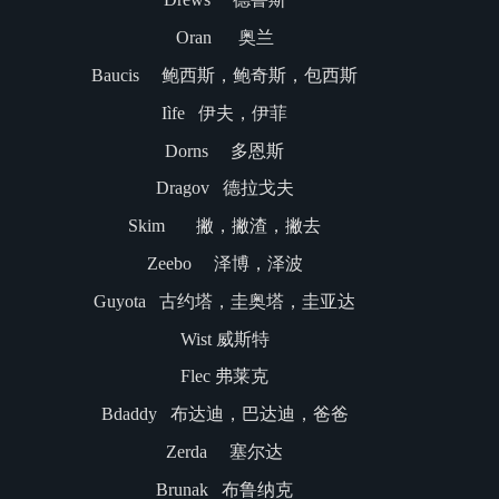
Oran 奥兰
Baucis 鲍西斯，鲍奇斯，包西斯
Iìfe 伊夫，伊菲
Dorns 多恩斯
Dragov 德拉戈夫
Skim 撇，撇渣，撇去
Zeebo 泽博，泽波
Guyota 古约塔，圭奥塔，圭亚达
Wist 威斯特
Flec 弗莱克
Bdaddy 布达迪，巴达迪，爸爸
Zerda 塞尔达
Brunak 布鲁纳克